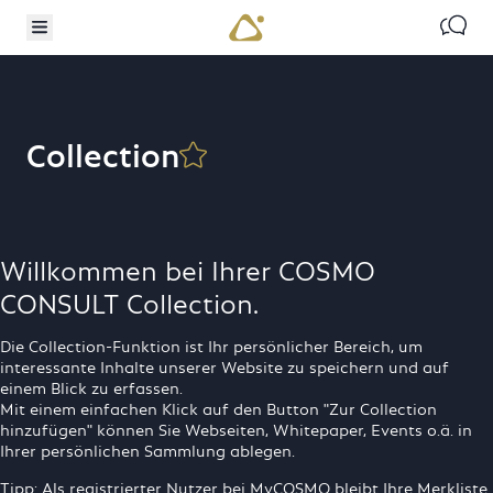
 ZUM HAUPTINHALT
EKT ZUR SUCHE
Kontak
Menü umschalten
COSMO CONSULT
Collection
Collection
Willkommen bei Ihrer COSMO
CONSULT Collection.
Die Collection-Funktion ist Ihr persönlicher Bereich, um
interessante Inhalte unserer Website zu speichern und auf
einem Blick zu erfassen.
Mit einem einfachen Klick auf den Button "Zur Collection
hinzufügen" können Sie Webseiten, Whitepaper, Events o.ä. in
Ihrer persönlichen Sammlung ablegen.
Tipp: Als registrierter Nutzer bei
MyCOSMO
bleibt Ihre Merkliste