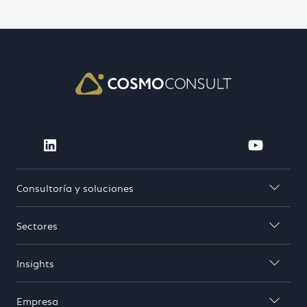
Visit Cosmo Consult on linkedin (open
Visit 
Consultoría y soluciones

Sectores

Insights

Empresa
