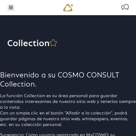
TO MAIN CONTENT
IP TO SEARCH
Contac
Menú alternativo
COSMO CONSULT
Collection
Collection
Bienvenido a su COSMO CONSULT
Collection.
La función Collection es su área personal para guardar
contenidos interesantes de nuestro sitio web y tenerlos siempre
a la vista.
Con un simple clic en el botón "Añadir a la colección", podrá
guardar páginas de nuestro sitio web, whitepapers, eventos,
etc. en su colección personal.
Sugerencia: Como usuario registrado en
MyCOSMO
, su