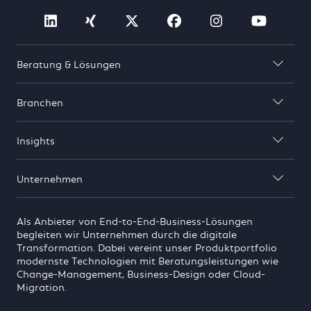
Besuche Cosmo Consult auf linkedin (öf
Besuche Cosmo Consult auf xing 
Besuche Cosmo Consult auf
Besuche Cosmo Consu
Besuche Cosmo
Besuch
Beratung & Lösungen

Branchen

Insights

Unternehmen

Als Anbieter von End-to-End-Business-Lösungen
begleiten wir Unternehmen durch die digitale
Transformation. Dabei vereint unser Produktportfolio
modernste Technologien mit Beratungsleistungen wie
Change-Management, Business-Design oder Cloud-
Migration.