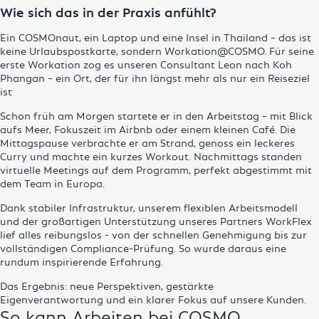
Wie sich das in der Praxis anfühlt?
Ein COSMOnaut, ein Laptop und eine Insel in Thailand – das ist
keine Urlaubspostkarte, sondern Workation@COSMO. Für seine
erste Workation zog es unseren Consultant Leon nach Koh
Phangan – ein Ort, der für ihn längst mehr als nur ein Reiseziel
ist
Schon früh am Morgen startete er in den Arbeitstag – mit Blick
aufs Meer, Fokuszeit im Airbnb oder einem kleinen Café. Die
Mittagspause verbrachte er am Strand, genoss ein leckeres
Curry und machte ein kurzes Workout. Nachmittags standen
virtuelle Meetings auf dem Programm, perfekt abgestimmt mit
dem Team in Europa.
Dank stabiler Infrastruktur, unserem flexiblen Arbeitsmodell
und der großartigen Unterstützung unseres Partners
WorkFlex
lief alles reibungslos - von der schnellen Genehmigung bis zur
vollständigen Compliance-Prüfung. So wurde daraus eine
rundum inspirierende Erfahrung.
Das Ergebnis: neue Perspektiven, gestärkte
Eigenverantwortung und ein klarer Fokus auf unsere Kunden.
So kann Arbeiten bei COSMO