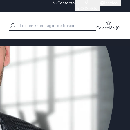
Contacto
México

Mi COSMOs

Colección
(
0
)