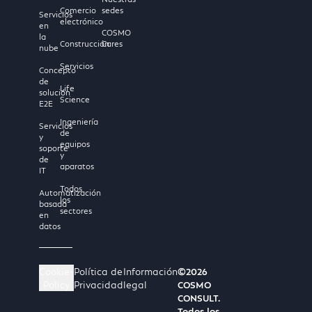
Comercio
sedes
Servicios
electrónico
en
COSMO
la
Construcción
Cares
nube
Servicios
Concepto
de
Life
solución
Science
E2E
Ingeniería
Servicios
de
y
equipos
soporte
y
de
aparatos
IT
Todos
Automatización
los
basada
sectores
en
datos
Cookie-
Política de
Información
©2026
Policy
Privacidad
legal
COSMO
CONSULT.
Todos los