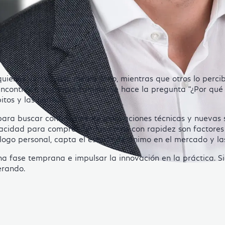
nkedin (opens in a new window)
ienes ven el vaso medio lleno, mientras que otros lo percib
encontrado su propio camino. Se hace la pregunta "¿Por qué n
itos y las normas.
 para buscar continuamente innovaciones técnicas y nuevas so
acidad para comprender las cosas con rapidez son factores c
logo personal, capta el estado de ánimo en el mercado y las
 fase temprana e impulsar la innovación en la práctica. Si
erando.