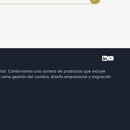
Visit Co
Visit
ital. Combinamos una cartera de productos que incluye
a, como gestión del cambio, diseño empresarial y migración