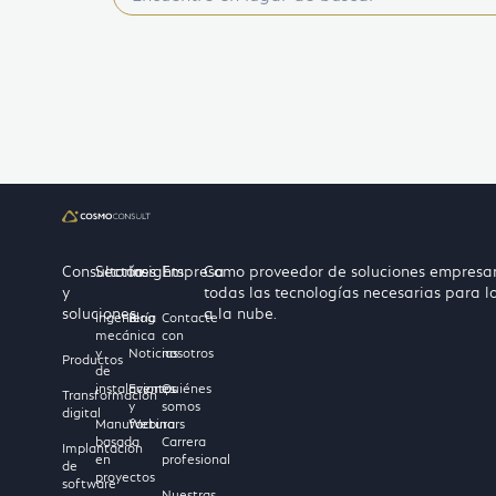
Consultoría
Sectores
Insights
Empresa
Como proveedor de soluciones empresari
y
todas las tecnologías necesarias para lo
soluciones
a la nube.
Ingeniería
Blog
Contacte
mecánica
con
y
Noticias
nosotros
Productos
de
instalaciones
Eventos
Quiénes
Transformación
y
somos
digital
Manufactura
Webinars
basada
Carrera
Implantación
en
profesional
de
proyectos
software
Nuestras