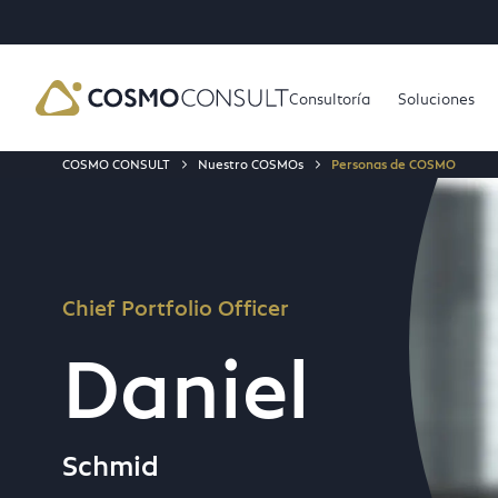
TO MAIN CONTENT
IP TO SEARCH
Consultoría
Soluciones
COSMO CONSULT
Nuestro COSMOs
Personas de COSMO
Chief Portfolio Officer
Schm
Daniel
Schmid