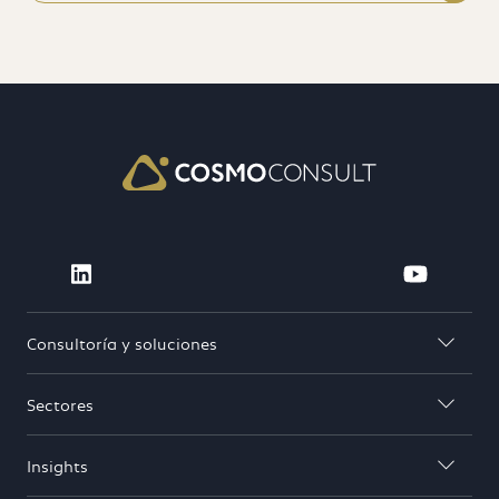
Visit Cosmo Consult on linkedin (open
Visit 
Consultoría y soluciones

Sectores

Insights
