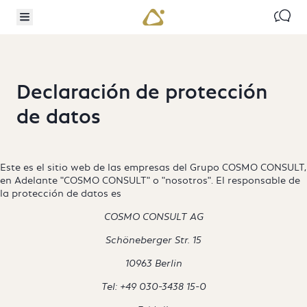
TO MAIN CONTENT
IP TO SEARCH
Contac
Menú alternativo
COSMO CONSULT
Política de Privacidad
Declaración de protección
de datos
Este es el sitio web de las empresas del Grupo COSMO CONSULT,
en Adelante "COSMO CONSULT" o "nosotros". El responsable de
la protección de datos es
COSMO CONSULT AG
Schöneberger Str. 15
10963 Berlin
Tel: +49 030-3438 15-0