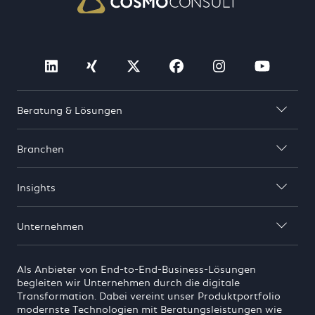
Besuche Cosmo Consult auf linkedin (öf
Besuche Cosmo Consult auf xing 
Besuche Cosmo Consult auf
Besuche Cosmo Consu
Besuche Cosmo
Besuch
Beratung & Lösungen

Branchen

Insights

Unternehmen

Als Anbieter von End-to-End-Business-Lösungen
begleiten wir Unternehmen durch die digitale
Transformation. Dabei vereint unser Produktportfolio
modernste Technologien mit Beratungsleistungen wie