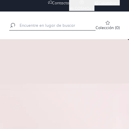
Contacto
Colombia

Mi COSMOs

Colección
(
0
)