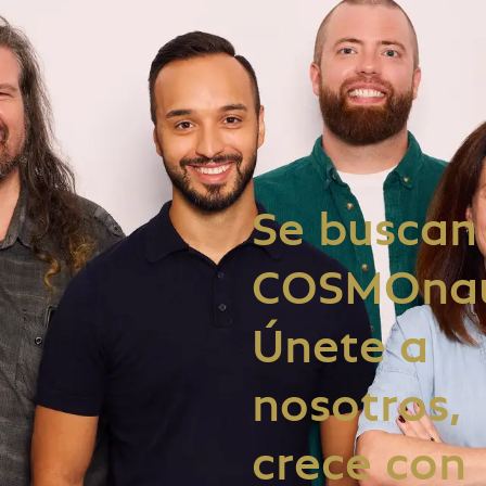
Se buscan
COSMOnau
Únete a
nosotros,
crece con