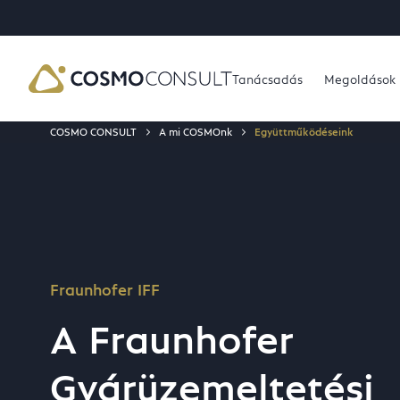
TO MAIN CONTENT
IP TO SEARCH
Tanácsadás
Megoldások
COSMO CONSULT
A mi COSMOnk
Együttműködéseink
Fraunhofer IFF
A Fraunhofer
Gyárüzemeltetési