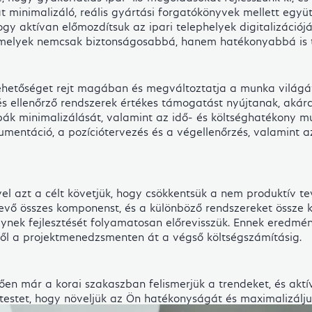
at minimalizáló, reális gyártási forgatókönyvek mellett együ
gy aktívan előmozdítsuk az ipari telephelyek digitalizációj
ki, amelyek nemcsak biztonságosabbá, hanem hatékonyabbá is 
lehetőséget rejt magában és megváltoztatja a munka világát
s ellenőrző rendszerek értékes támogatást nyújtanak, akárc
ibák minimalizálását, valamint az idő- és költséghatékony m
umentáció, a pozíciótervezés és a végellenőrzés, valamint a
gével azt a célt követjük, hogy csökkentsük a nem produktív 
t vevő összes komponenst, és a különböző rendszereket össze 
melynek fejlesztését folyamatosan előrevisszük. Ennek ere
től a projektmenedzsmenten át a végső költségszámításig.
ően már a korai szakaszban felismerjük a trendeket, és aktí
estet, hogy növeljük az Ön hatékonyságát és maximalizáljuk