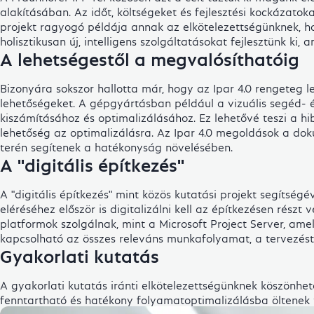
alakításában. Az időt, költségeket és fejlesztési kockázatok
projekt ragyogó példája annak az elkötelezettségünknek, ho
holisztikusan új, intelligens szolgáltatásokat fejlesztünk 
A lehetségestől a megvalósíthatóig
Bizonyára sokszor hallotta már, hogy az Ipar 4.0 rengeteg 
lehetőségeket. A gépgyártásban például a vizuális segéd- é
kiszámításához és optimalizálásához. Ez lehetővé teszi a h
lehetőség az optimalizálásra. Az Ipar 4.0 megoldások a dok
terén segítenek a hatékonyság növelésében.
A "digitális építkezés"
A "digitális építkezés" mint közös kutatási projekt segítsé
eléréséhez először is digitalizálni kell az építkezésen rész
platformok szolgálnak, mint a Microsoft Project Server, a
kapcsolható az összes releváns munkafolyamat, a tervezés
Gyakorlati kutatás
A gyakorlati kutatás iránti elkötelezettségünknek köszönhet
fenntartható és hatékony folyamatoptimalizálásba öltenek t