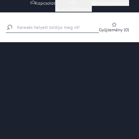
Kapcsolat
Magyarország

Az én COSMOim

Gyűjtemény
(
0
)