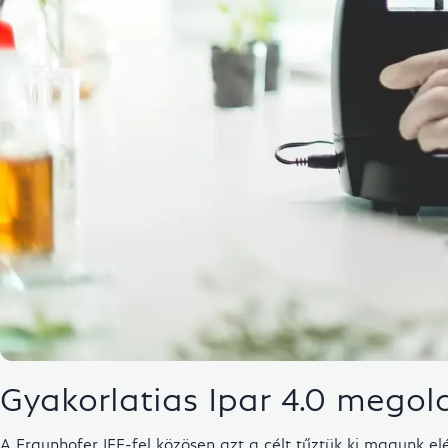
Gyakorlatias Ipar 4.0 megol
A Fraunhofer IFF-fel közösen azt a célt tűztük ki magunk el