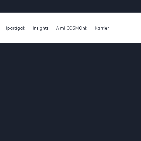
Iparágak
Insights
A mi COSMOnk
Karrier