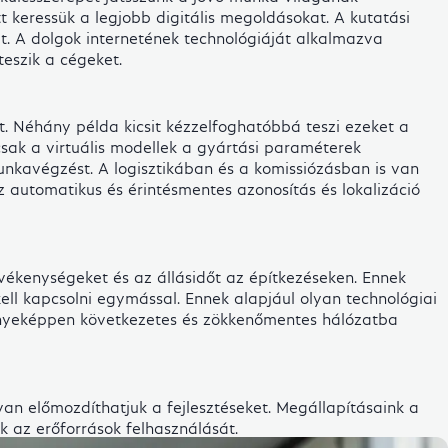
tt keressük a legjobb digitális megoldásokat. A kutatási
át. A dolgok internetének technológiáját alkalmazva
teszik a cégeket.
. Néhány példa kicsit kézzelfoghatóbbá teszi ezeket a
sak a virtuális modellek a gyártási paraméterek
unkavégzést. A logisztikában és a komissiózásban is van
z automatikus és érintésmentes azonosítás és lokalizáció
tevékenységeket és az állásidőt az építkezéseken. Ennek
kell kapcsolni egymással. Ennek alapjául olyan technológiai
dményeképpen következetes és zökkenőmentes hálózatba
van előmozdíthatjuk a fejlesztéseket. Megállapításaink a
 az erőforrások felhasználását.