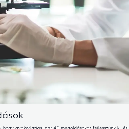
dások
é, hogy gyakorlatias Ipar 4.0 megoldásokat fejlesszünk ki, é