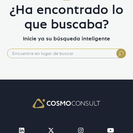
¿Ha encontrado lo
que buscaba?
Inicie ya su búsqueda inteligente
Visit Cosmo Consult on linkedin (open
Visit Cosmo Consult on twit
Visit Cosmo Consu
Visit 