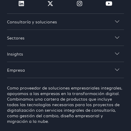
Visit Cosmo Consult on linkedin (open
Visit Cosmo Consult on twit
Visit Cosmo Consu
Visit 
Consultoría y soluciones

Sectores

Insights

Empresa

Como proveedor de soluciones empresariales integrales,
apoyamos a las empresas en la transformación digital.
Combinamos una cartera de productos que incluye
todas las tecnologías necesarias para los proyectos de
digitalización con servicios integrales de consultoría,
como gestión del cambio, diseño empresarial y
migración a la nube.