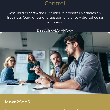
Central
Microsoft Dynamics 365 CRM
Descubra el software ERP líder Microsoft Dynamics 365
HR Management para Microsoft
Business Central para la gestión eficiente y digital de su
Dynamics 365
empresa.
IoT, Cloud & IT-Services
DESCÚBRALO AHORA
Context slider
Análisis de datos e IA
Modern Workplace
Digital Services
Move2SaaS