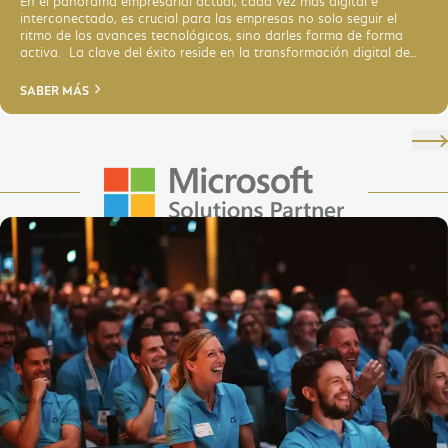
En el panorama empresarial actual, cada vez más digital e
interconectado, es crucial para las empresas no solo seguir el
ritmo de los avances tecnológicos, sino darles forma de forma
activa. La clave del éxito reside en la transformación digital de
sus procesos empresariales y la integración de soluciones de
software modernas como Dynamics 365 Business Central Online.
SABER MÁS
Enlarge Image