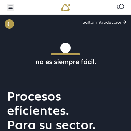
TO MAIN CONTENT
IP TO SEARCH
Contac
Menú alternativo
Saltar introducción

Procesos
transformación
eficientes.
digital
Para su sector.