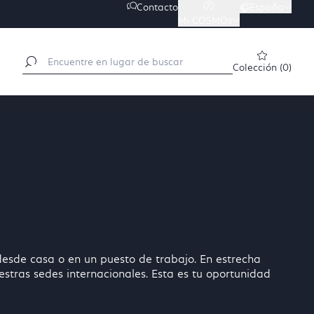
Contacto
España

Mi COSMOs

Colección
(
0
)
desde casa o en un puesto de trabajo. En estrecha
stras sedes internacionales. Esta es tu oportunidad