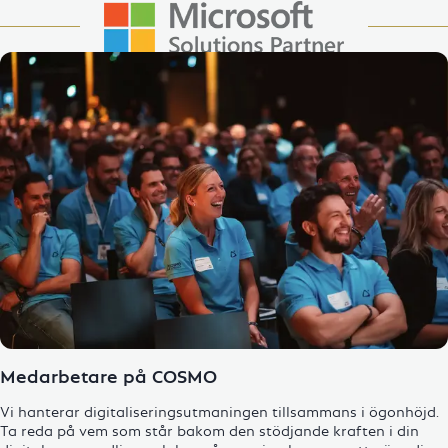
Enlarge Image
Medarbetare på COSMO
Vi hanterar digitaliseringsutmaningen tillsammans i ögonhöjd.
Ta reda på vem som står bakom den stödjande kraften i din