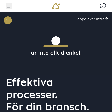
TO MAIN CONTENT
IP TO SEARCH
Kontak
Växla meny
Hoppa över intro

Effektiva
digital
processer.
transformation
För din bransch.