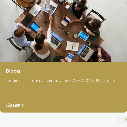
Microsoft Dynamics 365 CRM
HR-Management för Microsoft
Dynamics 365
IoT, Cloud & IT-Services
Dataanalys & AI
Modern Workplace
Digital Services
Blogg
Läs om de senaste nyheter skrivit av COSMO CONSULT:s experter
LÄS MER