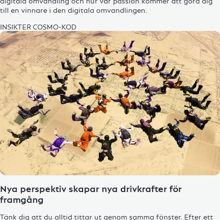
digitala omvandling och hur vår passion kommer att göra dig
till en vinnare i den
digitala omvandlingen
.
INSIKTER
COSMO-KOD
Enlarge Image
Nya perspektiv skapar nya drivkrafter för
framgång
Tänk dig att du alltid tittar ut genom samma fönster. Efter ett